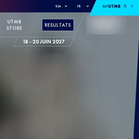
MY
UTMB
KM
FR
UTMB
RESULTATS
STORE
18 - 20 JUIN 2027